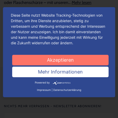
oder Flaschenschürze – mit unseren...
Mehr lesen
Diese Seite nutzt Website Tracking-Technologien von
Happy Birthday – mit dem besonders
Dritten, um ihre Dienste anzubieten, stetig zu
verbessern und Werbung entsprechend der Interessen
persönlichen Touch
der Nutzer anzuzeigen. Ich bin damit einverstanden
und kann meine Einwilligung jederzeit mit Wirkung für
Verleihe deinem Geschenk mit unseren Verpackungslösungen
die Zukunft widerrufen oder ändern.
die besonders persönliche Note. Unsere Verpackungen kannst
du mit beliebigen Texten, Motiven sowie Bildern...
Mehr lesen
Akzeptieren
Mehr Informationen
Powered by
Impressum
|
Datenschutzerklärung
NICHTS MEHR VERPASSEN - NEWSLETTER ABONNIEREN!