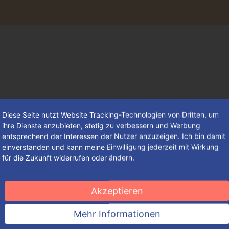
Diese Seite nutzt Website Tracking-Technologien von Dritten, um
ihre Dienste anzubieten, stetig zu verbessern und Werbung
entsprechend der Interessen der Nutzer anzuzeigen. Ich bin damit
einverstanden und kann meine Einwilligung jederzeit mit Wirkung
für die Zukunft widerrufen oder ändern.
Mothering Day – ein Feiertag zu
Ehren aller Frauen mit
Akzeptieren
amerikanischem Ursprung
Mehr Informationen
Obwohl bereits die alten Griechen ein Fest zu Ehren der