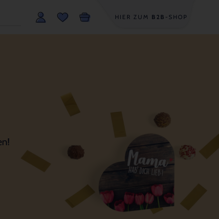
HIER ZUM
B2B
-SHOP
en!