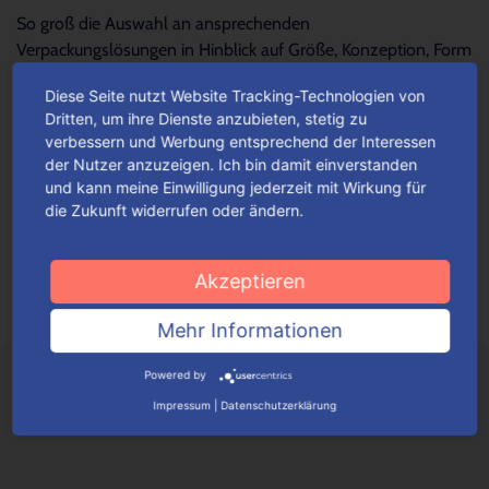
So groß die Auswahl an ansprechenden
Verpackungslösungen in Hinblick auf Größe, Konzeption, Form
und Design – so schwierig wird es oftmals, die...
Mehr lesen
Diese Seite nutzt Website Tracking-Technologien von
Dritten, um ihre Dienste anzubieten, stetig zu
verbessern und Werbung entsprechend der Interessen
Für jeden Anlass Verpackungen
der Nutzer anzuzeigen. Ich bin damit einverstanden
wunschgemäß konfigurieren
und kann meine Einwilligung jederzeit mit Wirkung für
die Zukunft widerrufen oder ändern.
Je nach Verpackungstyp kannst du ganz einfach deine
Wunschverpackung nach bestimmten Auswahlkriterien
konfigurieren.
Mehr lesen
Akzeptieren
Mehr Informationen
Powered by
Impressum
|
Datenschutzerklärung