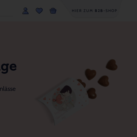
HIER ZUM
B2B
-SHOP
age
nlässe