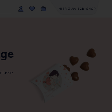
HIER ZUM
B2B
-SHOP
age
nlässe