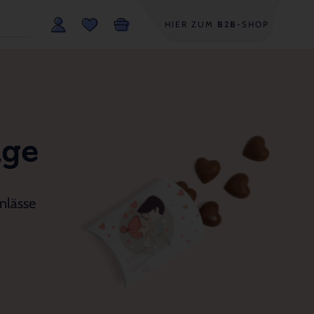
HIER ZUM
B2B
-SHOP
age
nlässe