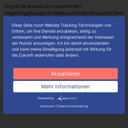
So groß die Auswahl an ansprechenden
Verpackungslösungen in Hinblick auf Größe, Konzeption, Form
und Design – so schwierig wird es oftmals, die...
Mehr lesen
Diese Seite nutzt Website Tracking-Technologien von
Dritten, um ihre Dienste anzubieten, stetig zu
verbessern und Werbung entsprechend der Interessen
Für jeden Anlass Verpackungen
der Nutzer anzuzeigen. Ich bin damit einverstanden
wunschgemäß konfigurieren
und kann meine Einwilligung jederzeit mit Wirkung für
die Zukunft widerrufen oder ändern.
Je nach Verpackungstyp kannst du ganz einfach deine
Wunschverpackung nach bestimmten Auswahlkriterien
konfigurieren.
Mehr lesen
Akzeptieren
Mehr Informationen
Powered by
Impressum
|
Datenschutzerklärung