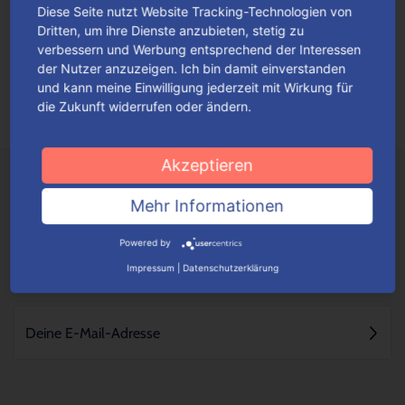
Diese Seite nutzt Website Tracking-Technologien von
Schenken heißt Lust auf Freude
Dritten, um ihre Dienste anzubieten, stetig zu
„Kleine Geschenke erhalten die Freundschaft“, spricht der
verbessern und Werbung entsprechend der Interessen
der Nutzer anzuzeigen. Ich bin damit einverstanden
Volksmund. Das trifft allerdings nur dann wohlwollend zu,
und kann meine Einwilligung jederzeit mit Wirkung für
wenn man die Vorlieben und den persönlichen...
Mehr lesen
die Zukunft widerrufen oder ändern.
Akzeptieren
Mehr Informationen
Powered by
Impressum
|
Datenschutzerklärung
NICHTS MEHR VERPASSEN - NEWSLETTER ABONNIEREN!