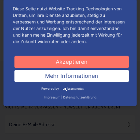
Diese Seite nutzt Website Tracking-Technologien von
Fan-Highlights im Advent
Dritten, um ihre Dienste anzubieten, stetig zu
verbessern und Werbung entsprechend der Interessen
Originell gestaltete Adventskalender mit thematisch
der Nutzer anzuzeigen. Ich bin damit einverstanden
einfallsreichen Motiven werden ganz gewiss alle Fans hellauf
und kann meine Einwilligung jederzeit mit Wirkung für
begeistern.
Mehr lesen
die Zukunft widerrufen oder ändern.
Akzeptieren
Mehr Informationen
Powered by
Impressum
|
Datenschutzerklärung
NICHTS MEHR VERPASSEN - NEWSLETTER ABONNIEREN!