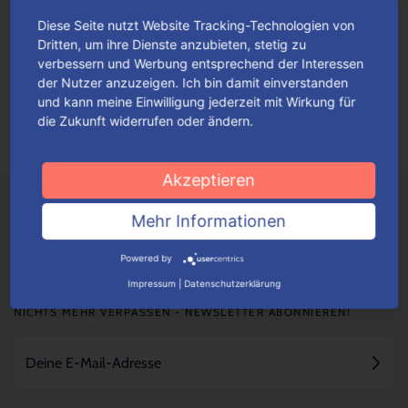
Diese Seite nutzt Website Tracking-Technologien von
Fan-Highlights im Advent
Dritten, um ihre Dienste anzubieten, stetig zu
verbessern und Werbung entsprechend der Interessen
Originell gestaltete Adventskalender mit thematisch
der Nutzer anzuzeigen. Ich bin damit einverstanden
einfallsreichen Motiven werden ganz gewiss alle Fans hellauf
und kann meine Einwilligung jederzeit mit Wirkung für
begeistern.
Mehr lesen
die Zukunft widerrufen oder ändern.
Akzeptieren
Mehr Informationen
Powered by
Impressum
|
Datenschutzerklärung
NICHTS MEHR VERPASSEN - NEWSLETTER ABONNIEREN!