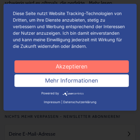
schwierig wird es oftmals, die perfekte...
Mehr lesen
Diese Seite nutzt Website Tracking-Technologien von
Dritten, um ihre Dienste anzubieten, stetig zu
Verpackungen einfach konfigurieren
verbessern und Werbung entsprechend der Interessen
der Nutzer anzuzeigen. Ich bin damit einverstanden
Je nach Verpackungstyp kannst du ganz einfach deine
und kann meine Einwilligung jederzeit mit Wirkung für
Wunschverpackung nach bestimmten Auswahlkriterien
die Zukunft widerrufen oder ändern.
konfigurieren.
Mehr lesen
Akzeptieren
Mehr Informationen
Powered by
Impressum
|
Datenschutzerklärung
NICHTS MEHR VERPASSEN - NEWSLETTER ABONNIEREN!