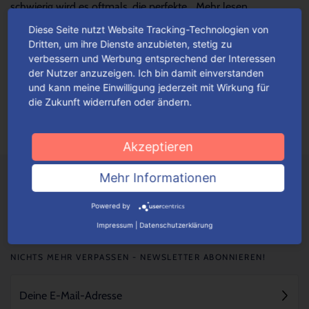
schwierig wird es oftmals, die perfekte...
Mehr lesen
Diese Seite nutzt Website Tracking-Technologien von
Dritten, um ihre Dienste anzubieten, stetig zu
Verpackungen einfach konfigurieren
verbessern und Werbung entsprechend der Interessen
der Nutzer anzuzeigen. Ich bin damit einverstanden
Je nach Verpackungstyp kannst du ganz einfach deine
und kann meine Einwilligung jederzeit mit Wirkung für
Wunschverpackung nach bestimmten Auswahlkriterien
die Zukunft widerrufen oder ändern.
konfigurieren.
Mehr lesen
Akzeptieren
Mehr Informationen
Powered by
Impressum
|
Datenschutzerklärung
NICHTS MEHR VERPASSEN - NEWSLETTER ABONNIEREN!