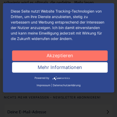
schwierig wird es oftmals, die perfekte...
Mehr lesen
Diese Seite nutzt Website Tracking-Technologien von
Dritten, um ihre Dienste anzubieten, stetig zu
Verpackungen einfach konfigurieren
verbessern und Werbung entsprechend der Interessen
der Nutzer anzuzeigen. Ich bin damit einverstanden
Je nach Verpackungstyp kannst du ganz einfach deine
und kann meine Einwilligung jederzeit mit Wirkung für
Wunschverpackung nach bestimmten Auswahlkriterien
die Zukunft widerrufen oder ändern.
konfigurieren.
Mehr lesen
Akzeptieren
Mehr Informationen
Powered by
Impressum
|
Datenschutzerklärung
NICHTS MEHR VERPASSEN - NEWSLETTER ABONNIEREN!