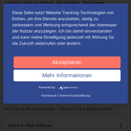
schwierig wird es oftmals, die perfekte...
Mehr lesen
Diese Seite nutzt Website Tracking-Technologien von
Dritten, um ihre Dienste anzubieten, stetig zu
Verpackungen einfach konfigurieren
verbessern und Werbung entsprechend der Interessen
der Nutzer anzuzeigen. Ich bin damit einverstanden
Je nach Verpackungstyp kannst du ganz einfach deine
und kann meine Einwilligung jederzeit mit Wirkung für
Wunschverpackung nach bestimmten Auswahlkriterien
die Zukunft widerrufen oder ändern.
konfigurieren.
Mehr lesen
Akzeptieren
Mehr Informationen
Powered by
Impressum
|
Datenschutzerklärung
NICHTS MEHR VERPASSEN - NEWSLETTER ABONNIEREN!