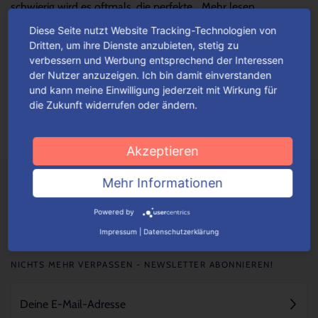
schwierig wird es oftmals, die perfekte...
Mehr lesen
Diese Seite nutzt Website Tracking-Technologien von
Dritten, um ihre Dienste anzubieten, stetig zu
Verpackungen einfach konfigurieren
verbessern und Werbung entsprechend der Interessen
der Nutzer anzuzeigen. Ich bin damit einverstanden
Je nach Verpackungstyp kannst du ganz einfach deine
und kann meine Einwilligung jederzeit mit Wirkung für
Wunschverpackung nach bestimmten Auswahlkriterien
die Zukunft widerrufen oder ändern.
konfigurieren.
Mehr lesen
Akzeptieren
Mehr Informationen
Powered by
Impressum
|
Datenschutzerklärung
NICHTS MEHR VERPASSEN - NEWSLETTER ABONNIEREN!