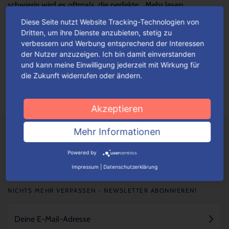
schwierig wird es oftmals, die perfekte...
Mehr lesen
Diese Seite nutzt Website Tracking-Technologien von
Dritten, um ihre Dienste anzubieten, stetig zu
Verpackungen einfach konfigurieren
verbessern und Werbung entsprechend der Interessen
der Nutzer anzuzeigen. Ich bin damit einverstanden
Je nach Verpackungstyp kannst du ganz einfach deine
und kann meine Einwilligung jederzeit mit Wirkung für
Wunschverpackung nach bestimmten Auswahlkriterien
die Zukunft widerrufen oder ändern.
konfigurieren.
Mehr lesen
Akzeptieren
Mehr Informationen
Powered by
Impressum
|
Datenschutzerklärung
NICHTS MEHR VERPASSEN - NEWSLETTER ABONNIEREN!